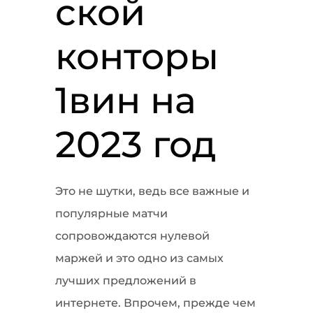
ской
конторы
1вин на
2023 год
Это не шутки, ведь все важные и
популярные матчи
сопровождаются нулевой
маржей и это одно из самых
лучших предложений в
интернете. Впрочем, прежде чем