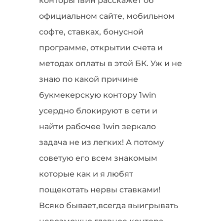
конторы 1вин расскажет об
официальном сайте, мобильном
софте, ставках, бонусной
программе, открытии счета и
методах оплаты в этой БК. Уж и не
знаю по какой причине
букмекерскую контору 1win
усердно блокируют в сети и
найти рабочее 1win зеркало
задача не из легких! А потому
советую его всем знакомым
которые как и я любят
пощекотать нервы ставками!
Всяко бывает,всегда выигрывать