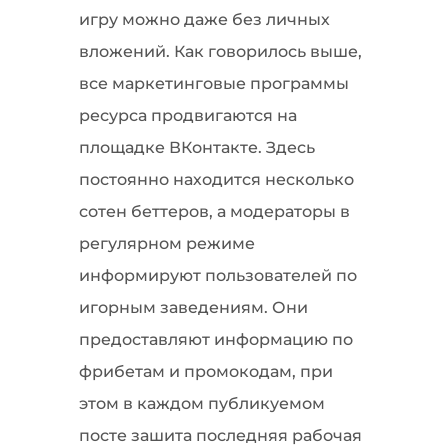
игру можно даже без личных
вложений. Как говорилось выше,
все маркетинговые программы
ресурса продвигаются на
площадке ВКонтакте. Здесь
постоянно находится несколько
сотен беттеров, а модераторы в
регулярном режиме
информируют пользователей по
игорным заведениям. Они
предоставляют информацию по
фрибетам и промокодам, при
этом в каждом публикуемом
посте зашита последняя рабочая