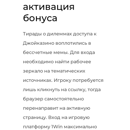
активация
бонуса
Тирады о дилеммах доступа к
Джойказино воплотились в
бессчетные мемы. Для входа
необходимо найти рабочее
зеркало на тематических
источниках. Игроку потребуется
лишь кликнуть на ссылку, тогда
браузер самостоятельно
перенаправит на активную
страницу. Вход на игровую
платформу 1Win максимально