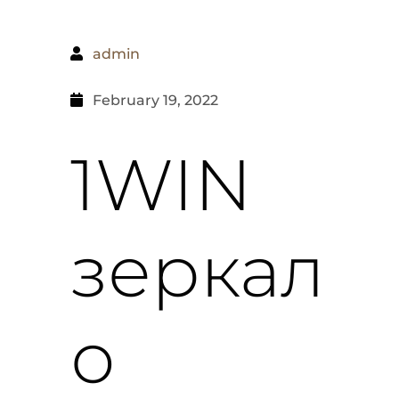
admin
February 19, 2022
1WIN
зеркал
о