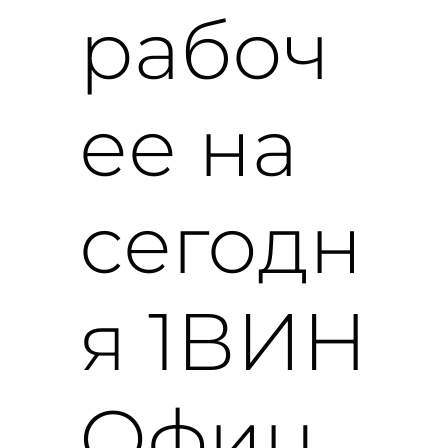
рабоч
ее на
сегодн
я 1ВИН
Офиц