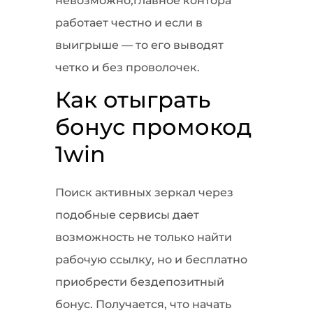
невозможно,главное контора
работает честно и если в
выигрыше — то его выводят
четко и без проволочек.
Как отыграть
бонус промокод
1win
Поиск активных зеркал через
подобные сервисы дает
возможность не только найти
рабочую ссылку, но и бесплатно
приобрести бездепозитный
бонус. Получается, что начать