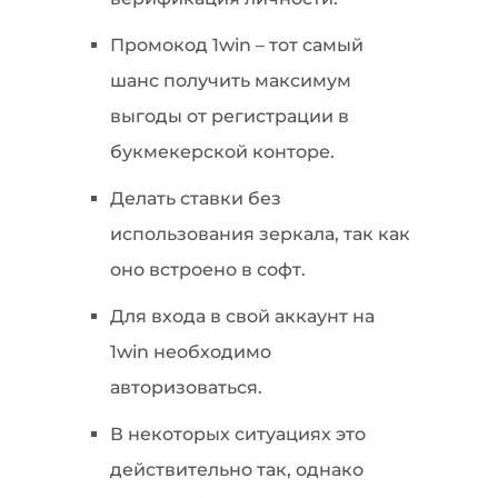
Промокод 1win – тот самый
шанс получить максимум
выгоды от регистрации в
букмекерской конторе.
Делать ставки без
использования зеркала, так как
оно встроено в софт.
Для входа в свой аккаунт на
1win необходимо
авторизоваться.
В некоторых ситуациях это
действительно так, однако