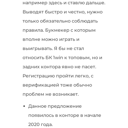
например здесь и ставлю дальше.
Выводят быстро и честно, нужно
только обязательно соблюдать
правила. Букмекер с которым
вполне можно играть и
выигрывать. Я бы не стал
относить БК 1win к топовым, но и
задних контора явно не пасет.
Регистрацию пройти легко, с
верификацией тоже обычно
проблем не возникает.
Данное предложение
появилось в конторе в начале
2020 года.