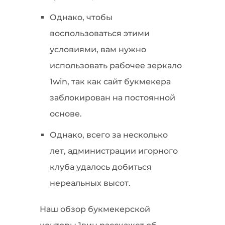
Однако, чтобы
воспользоваться этими
условиями, вам нужно
использовать рабочее зеркало
1win, так как сайт букмекера
заблокирован на постоянной
основе.
Однако, всего за несколько
лет, администрации игорного
клуба удалось добиться
нереальных высот.
Наш обзор букмекерской