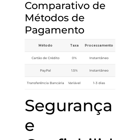
Comparativo de
Métodos de
Pagamento
Método
Taxa
Processamento
Cartão de Crédito
0%
Instantâneo
PayPal
1.5%
Instantâneo
Transferência Bancária
Variável
1-3 dias
Segurança
e