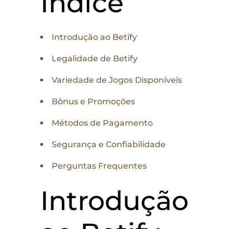
Índice
Introdução ao Betify
Legalidade de Betify
Variedade de Jogos Disponíveis
Bônus e Promoções
Métodos de Pagamento
Segurança e Confiabilidade
Perguntas Frequentes
Introdução