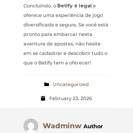
Concluindo, o
Betify é legal
e
oferece uma experiência de jogo
diversificada e segura. Se você está
pronto para embarcar nesta
aventura de apostas, não hesite
em se cadastrar e descobrir tudo o
que o Betify tem a oferecer!
Uncategorized
February 23, 2026
Wadminw
Author