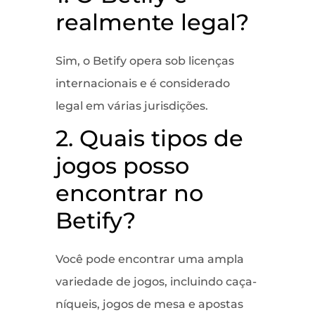
realmente legal?
Sim, o Betify opera sob licenças
internacionais e é considerado
legal em várias jurisdições.
2. Quais tipos de
jogos posso
encontrar no
Betify?
Você pode encontrar uma ampla
variedade de jogos, incluindo caça-
níqueis, jogos de mesa e apostas