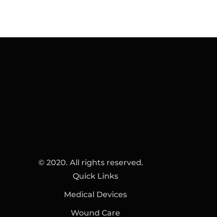
© 2020. All rights reserved.
Quick Links
Medical Devices
Wound Care