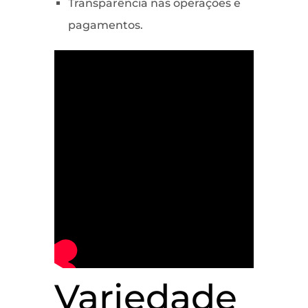
Transparência nas operações e
pagamentos.
Variedade