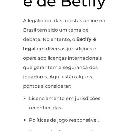
e de Betify
A legalidade das apostas online no
Brasil tem sido um tema de
debate. No entanto, o
Betify é
legal
em diversas jurisdições e
opera sob licenças internacionais
que garantem a segurança dos
jogadores. Aqui estão alguns
pontos a considerar:
Licenciamento em jurisdições
reconhecidas.
Políticas de jogo responsável.