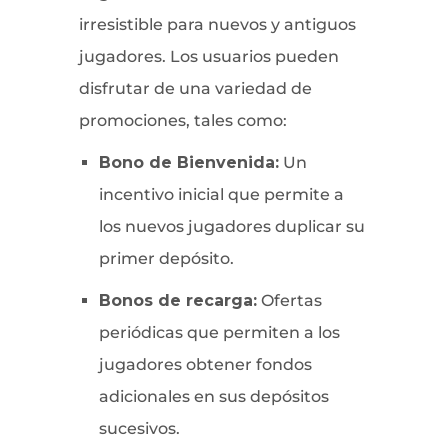
irresistible para nuevos y antiguos
jugadores. Los usuarios pueden
disfrutar de una variedad de
promociones, tales como:
Bono de Bienvenida:
Un
incentivo inicial que permite a
los nuevos jugadores duplicar su
primer depósito.
Bonos de recarga:
Ofertas
periódicas que permiten a los
jugadores obtener fondos
adicionales en sus depósitos
sucesivos.