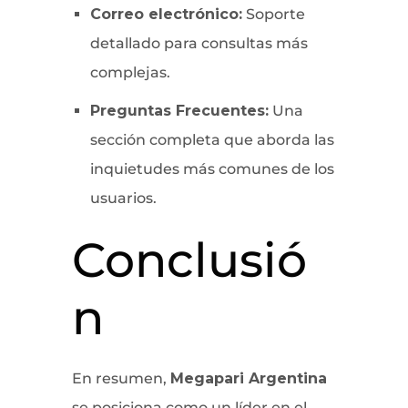
Correo electrónico:
Soporte
detallado para consultas más
complejas.
Preguntas Frecuentes:
Una
sección completa que aborda las
inquietudes más comunes de los
usuarios.
Conclusió
n
En resumen,
Megapari Argentina
se posiciona como un líder en el