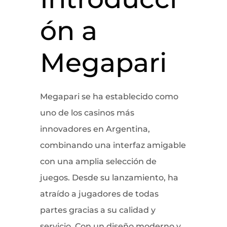
ón a
Megapari
Megapari se ha establecido como
uno de los casinos más
innovadores en Argentina,
combinando una interfaz amigable
con una amplia selección de
juegos. Desde su lanzamiento, ha
atraído a jugadores de todas
partes gracias a su calidad y
servicio. Con un diseño moderno y