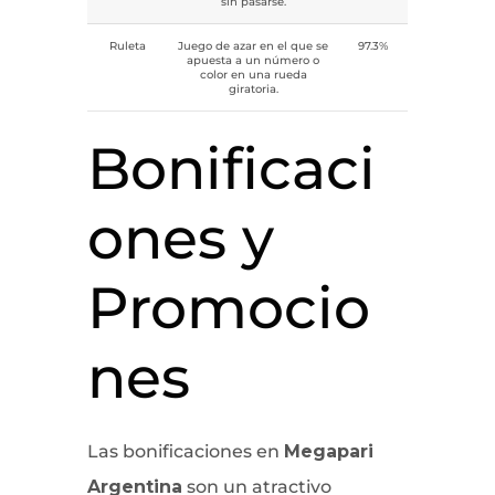
sin pasarse.
Ruleta
Juego de azar en el que se
97.3%
apuesta a un número o
color en una rueda
giratoria.
Bonificaci
ones y
Promocio
nes
Las bonificaciones en
Megapari
Argentina
son un atractivo