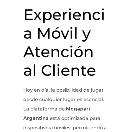
Experienci
a Móvil y
Atención
al Cliente
Hoy en día, la posibilidad de jugar
desde cualquier lugar es esencial.
La plataforma de
Megapari
Argentina
está optimizada para
dispositivos móviles, permitiendo a