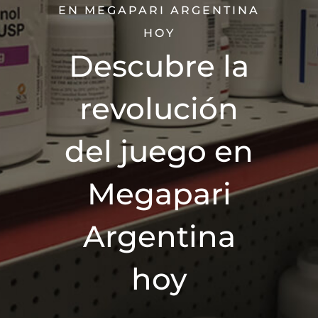
EN MEGAPARI ARGENTINA
HOY
Descubre la
revolución
del juego en
Megapari
Argentina
hoy