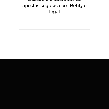
apostas seguras com Betify é
legal