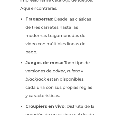
impresionante catálogo de juegos.
Aquí encontrarás:
Tragaperras:
Desde las clásicas
de tres carretes hasta las
modernas tragamonedas de
video con múltiples líneas de
pago.
Juegos de mesa:
Todo tipo de
versiones de
póker
,
ruleta
y
blackjack
están disponibles,
cada una con sus propias reglas
y características.
Croupiers en vivo:
Disfruta de la
emoción de un casino real desde