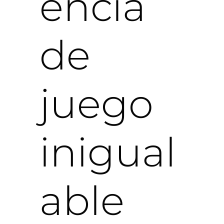
encia
de
juego
inigual
able