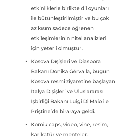
etkinliklerle birlikte dil oyunları
ile bütünleştirilmiştir ve bu çok
az kısım sadece öğrenen
etkileşimlerinin nitel analizleri
için yeterli olmuştur.
Kosova Dışişleri ve Diaspora
Bakanı Donika Gërvalla, bugün
Kosova resmi ziyaretine başlayan
İtalya Dışişleri ve Uluslararası
İşbirliği Bakanı Luigi Di Maio ile
Priştine’de biraraya geldi.
Komik caps, video, vine, resim,
karikatür ve monteler.