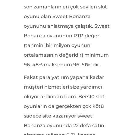
son zamanların en çok sevilen slot
oyunu olan Sweet Bonanza
oyununu anlatmaya çalıştık. Sweet
Bonanza oyununun RTP değeri
(tahmini bir milyon oyunun
ortalamasının değeridir) minimum
96. 48% maksimum 96. 51% ‘dir.
Fakat para yatırım yapana kadar
müşteri hizmetleri size yardımcı
oluyor ardından bum. Bers10 slot
oyunların da gerçekten çok kötü
sadece site kazanıyor sweet
Bonanza oyununda 22 defa satın