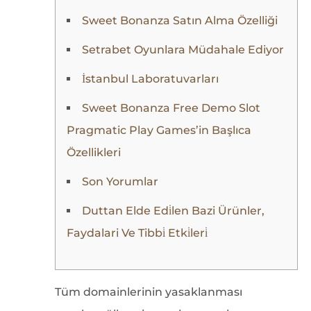
Sweet Bonanza Satın Alma Özelliği
Setrabet Oyunlara Müdahale Ediyor
İstanbul Laboratuvarları
Sweet Bonanza Free Demo Slot
Pragmatic Play Games’in Başlıca
Özellikleri
Son Yorumlar
Duttan Elde Edi̇len Bazi Ürünler,
Faydalari Ve Tibbi̇ Etki̇leri̇
Tüm domainlerinin yasaklanması