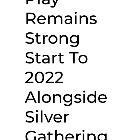
Remains
Strong
Start To
2022
Alongside
Silver
Gathering