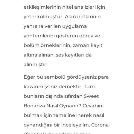
etkileşimlerinin nitel analizleri için
yeterli olmuştur. Alan notlarının
yanı sıra verilen uygulama
yöntemlerini gösteren görev ve
bölüm örneklerinin, zaman kayıt
altına alınan, ses kayıtları da
alınmıştır.
Eğer bu sembolü gördüyseniz para
kazanmışsınız demektir. Tüm
bunların dışında sıfırdan Sweet
Bonanza Nasıl Oynanır? Cevabını
bulmak için temeline inerek nasıl
oynandığını bir inceleyelim. Corona