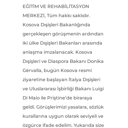
EĞİTİM VE REHABİLİTASYON
MERKEZİ, Tüm hakkı saklıdır.
Kosova Dışişleri Bakanlığında
gerçekleşen görüşmenin ardından
iki ülke Dışişleri Bakanları arasında
anlaşma imzalanacak. Kosova
Dışişleri ve Diaspora Bakanı Donika
Gërvalla, bugün Kosova resmi
ziyaretine başlayan İtalya Dışişleri
ve Uluslararası İşbirliği Bakanı Luigi
Di Maio ile Priştine’de biraraya
geldi. Görüşlerimizi yasalara, sözlük
kurallarına uygun olarak seviyeli ve
özgürce ifade edelim. Yukarıda size