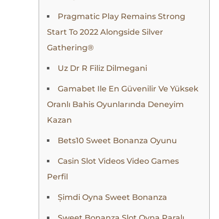
Pragmatic Play Remains Strong
Start To 2022 Alongside Silver
Gathering®
Uz Dr R Filiz Dilmegani
Gamabet Ile En Güvenilir Ve Yüksek
Oranlı Bahis Oyunlarında Deneyim
Kazan
Bets10 Sweet Bonanza Oyunu
Casin Slot Videos Video Games
Perfil
Șimdi Oyna Sweet Bonanza
Sweet Bonanza Slot Oyna Paralı