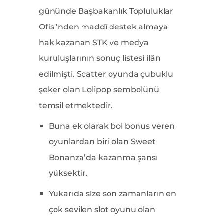
gününde Başbakanlık Topluluklar
Ofisi’nden maddî destek almaya
hak kazanan STK ve medya
kuruluşlarının sonuç listesi ilân
edilmişti. Scatter oyunda çubuklu
şeker olan Lolipop sembolünü
temsil etmektedir.
Buna ek olarak bol bonus veren
oyunlardan biri olan Sweet
Bonanza’da kazanma şansı
yüksektir.
Yukarıda size son zamanların en
çok sevilen slot oyunu olan