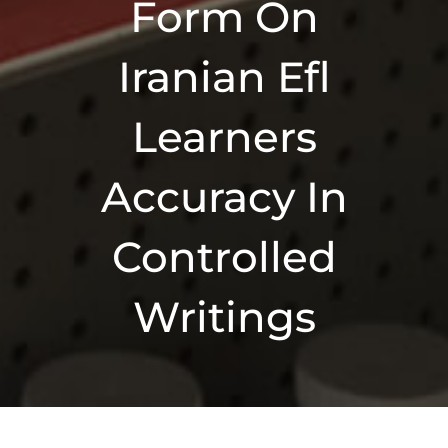
Form On
Iranian Efl
Learners
Accuracy In
Controlled
Writings