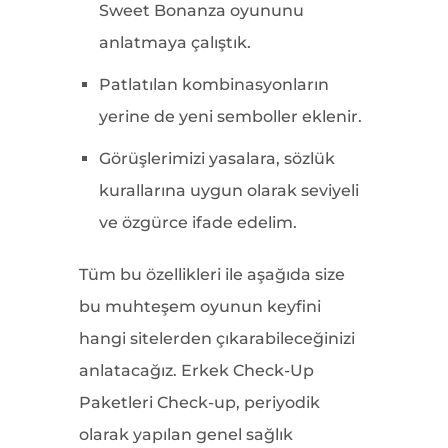
Sweet Bonanza oyununu
anlatmaya çalıştık.
Patlatılan kombinasyonların
yerine de yeni semboller eklenir.
Görüşlerimizi yasalara, sözlük
kurallarına uygun olarak seviyeli
ve özgürce ifade edelim.
Tüm bu özellikleri ile aşağıda size
bu muhteşem oyunun keyfini
hangi sitelerden çıkarabileceğinizi
anlatacağız. Erkek Check-Up
Paketleri Check-up, periyodik
olarak yapılan genel sağlık