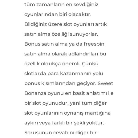
tüm zamanların en sevdiğiniz
oyunlarından biri olacaktır.
Bildiğiniz üzere slot oyunları artık
satın alma özelliği sunuyorlar.
Bonus satın alma ya da freespin
satın alma olarak adlandırılan bu
özellik oldukça önemli. Çünkü
slotlarda para kazanmanın yolu
bonus kısımlarından geçiyor. Sweet
Bonanza oyunu en basit anlatımı ile
bir slot oyunudur, yani tüm diğer
slot oyunlarının oynanış mantığına
aykırı veya farklı bir şekli yoktur.
Sorusunun cevabını diğer bir