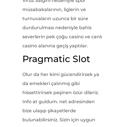
Virüs Salgını nedeniyle spor
müsabakalarının, liglerin ve
turnuvaların uzunca bir süre
durdurulması nedeniyle bahis
severlerin pek çoğu casino ve canlı
casino alanına geçiş yaptılar.
Pragmatic Slot
Olur da her kimi gücendirirsek ya
da emekleri çalınmış gibi
hissettirirsek peşinen özür dileriz.
Info at guldum. net adresinden
bize ulaşıp şikayetlerde
bulunabilirsiniz. Sizin için uygun