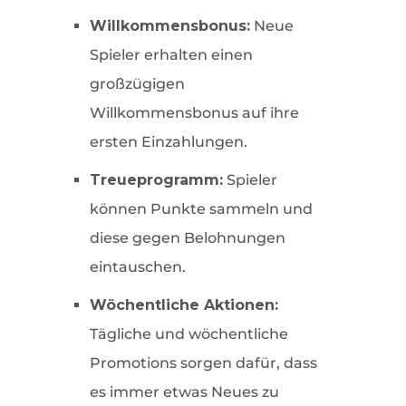
Willkommensbonus:
Neue
Spieler erhalten einen
großzügigen
Willkommensbonus auf ihre
ersten Einzahlungen.
Treueprogramm:
Spieler
können Punkte sammeln und
diese gegen Belohnungen
eintauschen.
Wöchentliche Aktionen:
Tägliche und wöchentliche
Promotions sorgen dafür, dass
es immer etwas Neues zu