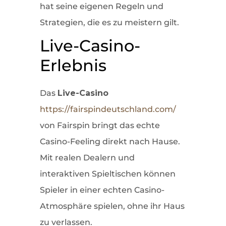
hat seine eigenen Regeln und
Strategien, die es zu meistern gilt.
Live-Casino-
Erlebnis
Das
Live-Casino
https://fairspindeutschland.com/
von Fairspin bringt das echte
Casino-Feeling direkt nach Hause.
Mit realen Dealern und
interaktiven Spieltischen können
Spieler in einer echten Casino-
Atmosphäre spielen, ohne ihr Haus
zu verlassen.