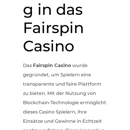
g in das
Fairspin
Casino
Das
Fairspin Casino
wurde
gegründet, um Spielern eine
transparente und faire Plattform
zu bieten. Mit der Nutzung von
Blockchain-Technologie ermöglicht
dieses Casino Spielern, ihre
Einsätze und Gewinne in Echtzeit