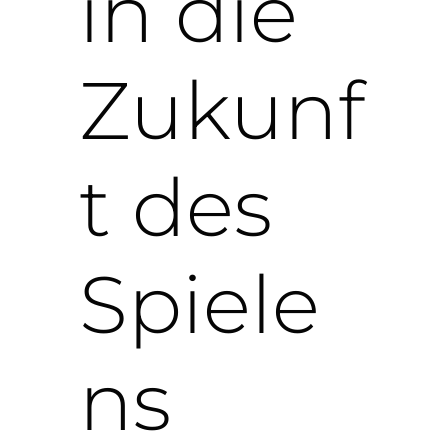
in die
Zukunf
t des
Spiele
ns