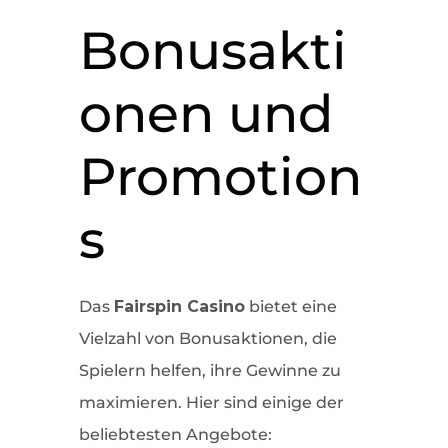
Bonusakti
onen und
Promotion
s
Das
Fairspin Casino
bietet eine
Vielzahl von Bonusaktionen, die
Spielern helfen, ihre Gewinne zu
maximieren. Hier sind einige der
beliebtesten Angebote: