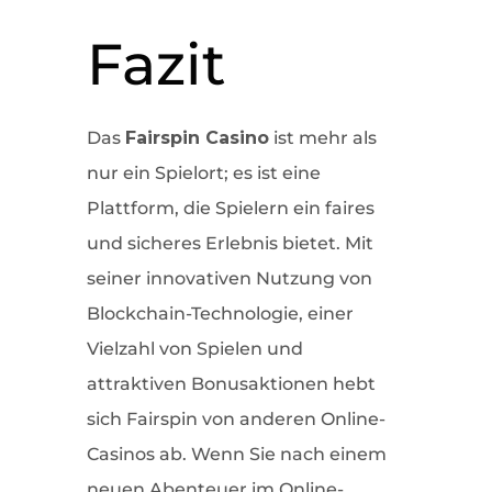
Fazit
Das
Fairspin Casino
ist mehr als
nur ein Spielort; es ist eine
Plattform, die Spielern ein faires
und sicheres Erlebnis bietet. Mit
seiner innovativen Nutzung von
Blockchain-Technologie, einer
Vielzahl von Spielen und
attraktiven Bonusaktionen hebt
sich Fairspin von anderen Online-
Casinos ab. Wenn Sie nach einem
neuen Abenteuer im Online-