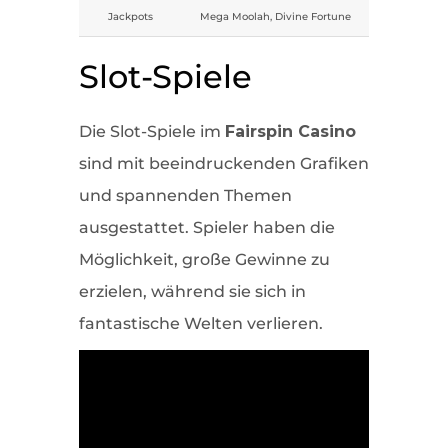
Jackpots
Mega Moolah, Divine Fortune
Slot-Spiele
Die Slot-Spiele im
Fairspin Casino
sind mit beeindruckenden Grafiken
und spannenden Themen
ausgestattet. Spieler haben die
Möglichkeit, große Gewinne zu
erzielen, während sie sich in
fantastische Welten verlieren.