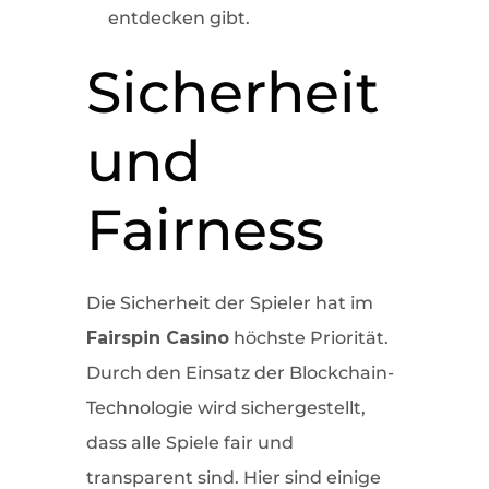
entdecken gibt.
Sicherheit
und
Fairness
Die Sicherheit der Spieler hat im
Fairspin Casino
höchste Priorität.
Durch den Einsatz der Blockchain-
Technologie wird sichergestellt,
dass alle Spiele fair und
transparent sind. Hier sind einige