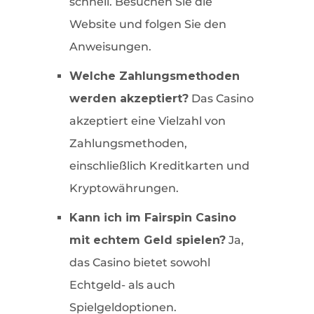
schnell. Besuchen Sie die
Website und folgen Sie den
Anweisungen.
Welche Zahlungsmethoden
werden akzeptiert?
Das Casino
akzeptiert eine Vielzahl von
Zahlungsmethoden,
einschließlich Kreditkarten und
Kryptowährungen.
Kann ich im Fairspin Casino
mit echtem Geld spielen?
Ja,
das Casino bietet sowohl
Echtgeld- als auch
Spielgeldoptionen.