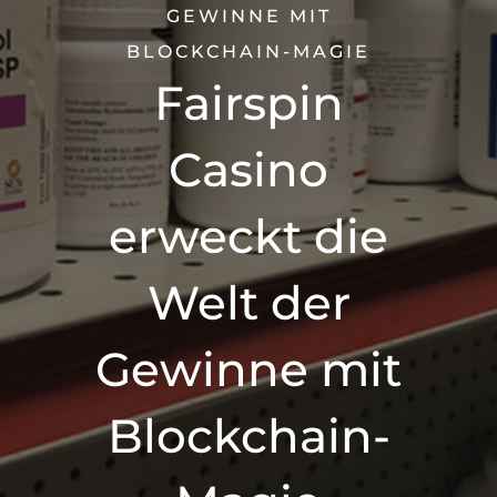
GEWINNE MIT
BLOCKCHAIN-MAGIE
Fairspin
Casino
erweckt die
Welt der
Gewinne mit
Blockchain-