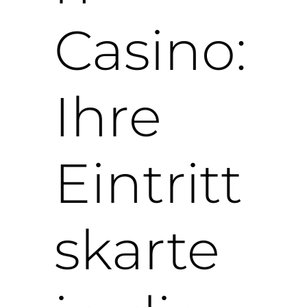
Casino:
Ihre
Eintritt
skarte