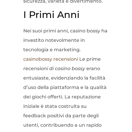
sicurezza, varietà e divertimento.
I Primi Anni
Nei suoi primi anni, casino bossy ha
investito notevolmente in
tecnologia e marketing.
casinobossy recensioni
Le prime
recensioni di casino bossy
erano
entusiaste, evidenziando la facilità
d’uso della piattaforma e la qualità
dei giochi offerti. La reputazione
iniziale è stata costruita su
feedback positivi da parte degli
utenti, contribuendo a un rapido