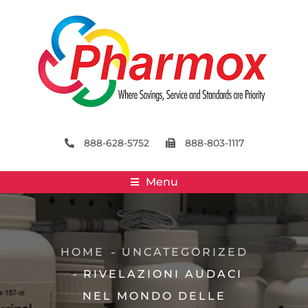
888-628-5752
888-803-1117
Menu
HOME
UNCATEGORIZED
RIVELAZIONI AUDACI
NEL MONDO DELLE