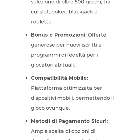
selezione di oltre 500 giochi, tra
cui slot, poker, blackjack e
roulette.
Bonus e Promozioni:
Offerte
generose per nuovi iscritti e
programmi di fedeltà per i
giocatori abituali.
Compatibilità Mobile:
Piattaforma ottimizzata per
dispositivi mobili, permettendo il
gioco ovunque.
Metodi di Pagamento Sicuri:
Ampia scelta di opzioni di